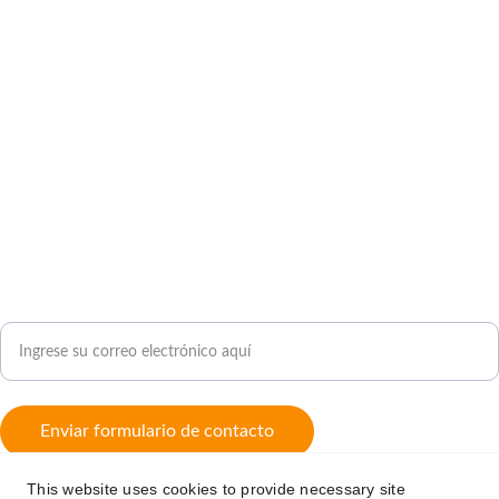
Clínica Veterinaria VeterZoo
veterzoogestion@gmail.com
674 73 71 67 
CONTACTO
Correo electrónico para contacto
Enviar formulario de contacto
This website uses cookies to provide necessary site